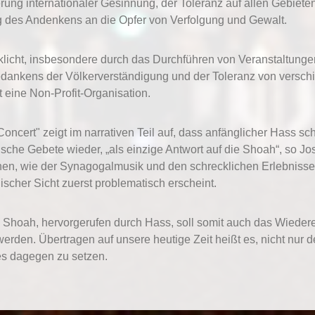
rung internationaler Gesinnung, der Toleranz auf allen Gebieten
g des Andenkens an die Opfer von Verfolgung und Gewalt.
licht, insbesondere durch das Durchführen von Veranstaltungen
Gedankens der Völkerverständigung und der Toleranz von versc
 eine Non-Profit-Organisation.
oncert" zeigt im narrativen Teil auf, dass anfänglicher Hass sc
dische Gebete wieder, „als einzige Antwort auf die Shoah“, so Jo
en, wie der Synagogalmusik und den schrecklichen Erlebnisse
scher Sicht zuerst problematisch erscheint.
 Shoah, hervorgerufen durch Hass, soll somit auch das Wieder
rden. Übertragen auf unsere heutige Zeit heißt es, nicht nur 
es dagegen zu setzen.