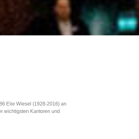
986 Elie Wiesel (1928-2016) an
er wichtigsten Kantoren und