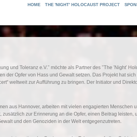
HOME
THE 'NIGHT' HOLOCAUST PROJECT
SPON
gung und Toleranz e.V." möchte als Partner des "The 'Night' Hol
n der Opfer von Hass und Gewalt setzen. Das Projekt hat sich 
rt“ weltweit zur Aufführung zu bringen. Der Initiator und Direkto
mmen aus Hannover, arbeiten mit vielen engagierten Menschen
, zusätzlich zur Erinnerung an die Opfer, einen Beitrag leist
 Gewalt und den Genoziden in der Welt entgegenzutreten.