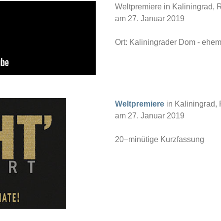
Weltpremiere in Kaliningrad, 
am 27. Januar 2019
Ort: Kaliningrader Dom - ehe
Weltpremiere
in Kaliningrad,
am 27. Januar 2019
20–minütige Kurzfassung