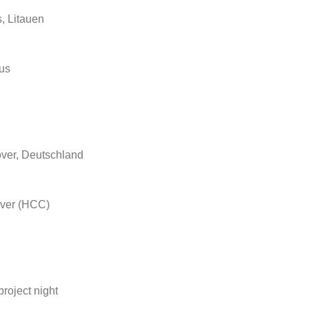
, Litauen
ius
ver, Deutschland
over (HCC)
project night