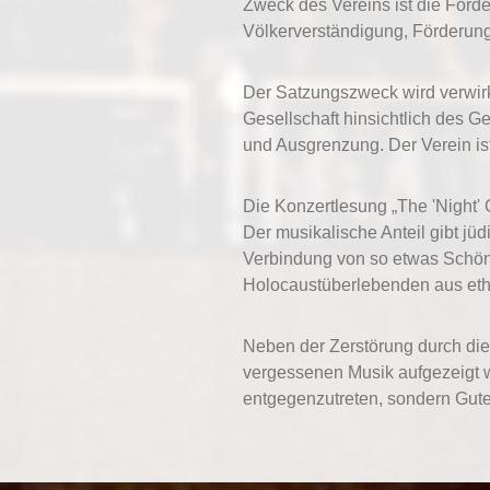
Zweck des Vereins ist die Förde
Völkerverständigung, Förderun
Der Satzungszweck wird verwirk
Gesellschaft hinsichtlich des 
und Ausgrenzung. Der Verein ist
Die Konzertlesung „The 'Night' C
Der musikalische Anteil gibt jü
Verbindung von so etwas Schön
Holocaustüberlebenden aus ethi
Neben der Zerstörung durch die
vergessenen Musik aufgezeigt we
entgegenzutreten, sondern Gut