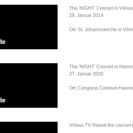
The 'NIGHT' Concert in Vilnius
29. Januar 2019
Ort: St. Johanniskirche in Viln
The 'NIGHT' Concert in Hanno
27. Januar 2020
Ort: Congress Centrum Hann
Vilnius TV Report the concert 