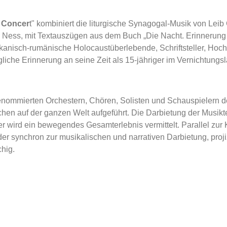
' Concer
t" kombiniert die liturgische Synagogal-Musik von Leib 
 Ness, mit Textauszügen aus dem Buch „Die Nacht. Erinnerung 
kanisch-rumänische Holocaustüberlebende, Schriftsteller, Hochs
liche Erinnerung an seine Zeit als 15-jähriger im Vernichtung
 renommierten Orchestern, Chören, Solisten und Schauspielern d
hen auf der ganzen Welt aufgeführt. Die Darbietung der Musiktex
 wird ein bewegendes Gesamterlebnis vermittelt. Parallel zur
der synchron zur musikalischen und narrativen Darbietung, proji
hig.